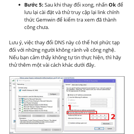
Bước 5:
Sau khi thay đổi xong, nhấn
Ok
để
lưu lại cài đặt và thử truy cập lại link chính
thức Gemwin để kiểm tra xem đã thành
công chưa.
Lưu ý, việc thay đổi DNS này có thể hơi phức tạp
đối với những người không rành về công nghệ.
Nếu bạn cảm thấy không tự tin thực hiện, thì hãy
thử thêm một vài cách khác dưới đây.