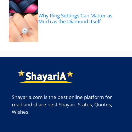
Why Ring Settings Can Matter as
Much as the Diamond Itself
Shayaria.com is the best online platform for
read and share best Shayari, Status, Quotes,
Wishes.