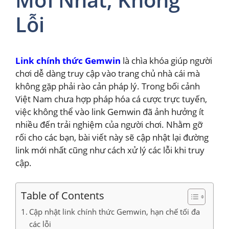
Lỗi
Link chính thức Gemwin
là chìa khóa giúp người
chơi dễ dàng truy cập vào trang chủ nhà cái mà
không gặp phải rào cản pháp lý. Trong bối cảnh
Việt Nam chưa hợp pháp hóa cá cược trực tuyến,
việc không thể vào link Gemwin đã ảnh hưởng ít
nhiều đến trải nghiệm của người chơi. Nhằm gỡ
rối cho các bạn, bài viết này sẽ cập nhật lại đường
link mới nhất cũng như cách xử lý các lỗi khi truy
cập.
Table of Contents
Cập nhật link chính thức Gemwin, hạn chế tối đa
các lỗi