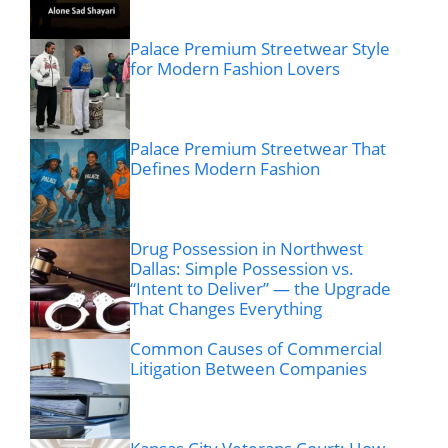
Palace Premium Streetwear Style
for Modern Fashion Lovers
Palace Premium Streetwear That
Defines Modern Fashion
Drug Possession in Northwest
Dallas: Simple Possession vs.
“Intent to Deliver” — the Upgrade
That Changes Everything
Common Causes of Commercial
Litigation Between Companies