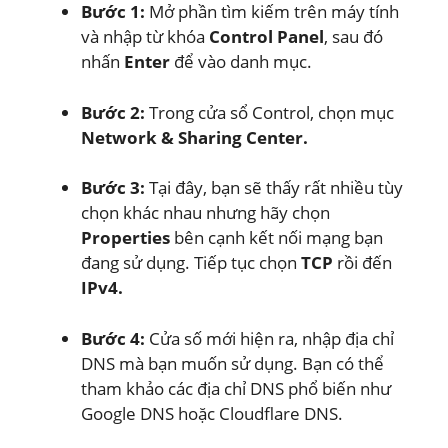
Bước 1:
Mở phần tìm kiếm trên máy tính
và nhập từ khóa
Control Panel
, sau đó
nhấn
Enter
để vào danh mục.
Bước 2:
Trong cửa sổ Control, chọn mục
Network & Sharing Center.
Bước 3:
Tại đây, bạn sẽ thấy rất nhiều tùy
chọn khác nhau nhưng hãy chọn
Properties
bên cạnh kết nối mạng bạn
đang sử dụng. Tiếp tục chọn
TCP
rồi đến
IPv4.
Bước 4:
Cửa số mới hiện ra, nhập địa chỉ
DNS mà bạn muốn sử dụng. Bạn có thể
tham khảo các địa chỉ DNS phổ biến như
Google DNS hoặc Cloudflare DNS.