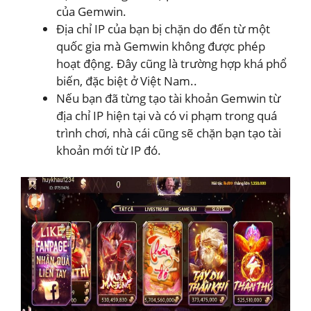
của Gemwin.
Địa chỉ IP của bạn bị chặn do đến từ một
quốc gia mà Gemwin không được phép
hoạt động. Đây cũng là trường hợp khá phổ
biến, đặc biệt ở Việt Nam..
Nếu bạn đã từng tạo tài khoản Gemwin từ
địa chỉ IP hiện tại và có vi phạm trong quá
trình chơi, nhà cái cũng sẽ chặn bạn tạo tài
khoản mới từ IP đó.