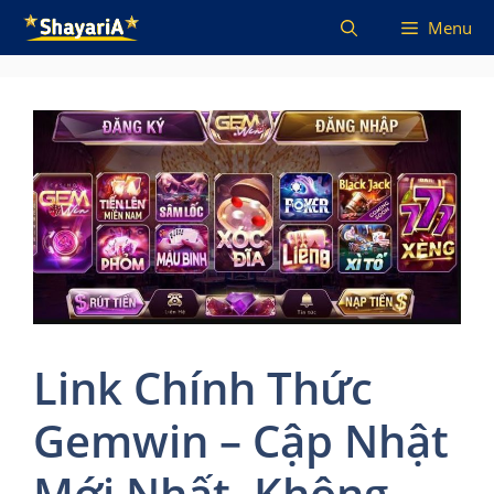
Skip
Menu
to
content
Link Chính Thức
Gemwin – Cập Nhật
Mới Nhất, Không